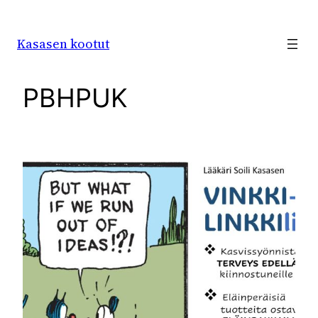
Siirry
sisältöön
Kasasen kootut
PBHPUK