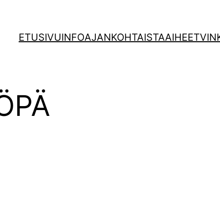
ETUSIVU
INFO
AJANKOHTAISTA
AIHEET
VIN
ÖPÄ