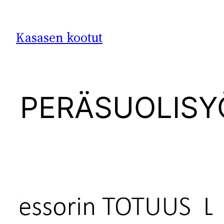
Siirry
sisältöön
Kasasen kootut
PERÄSUOLISY