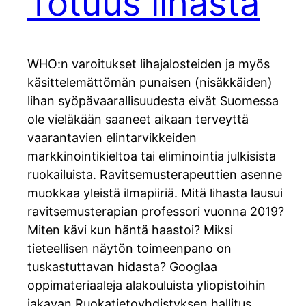
Totuus lihasta
WHO:n varoitukset lihajalosteiden ja myös
käsittelemättömän punaisen (nisäkkäiden)
lihan syöpävaarallisuudesta eivät Suomessa
ole vieläkään saaneet aikaan terveyttä
vaarantavien elintarvikkeiden
markkinointikieltoa tai eliminointia julkisista
ruokailuista. Ravitsemusterapeuttien asenne
muokkaa yleistä ilmapiiriä. Mitä lihasta lausui
ravitsemusterapian professori vuonna 2019?
Miten kävi kun häntä haastoi? Miksi
tieteellisen näytön toimeenpano on
tuskastuttavan hidasta? Googlaa
oppimateriaaleja alakouluista yliopistoihin
jakavan Ruokatietoyhdistyksen hallitus…