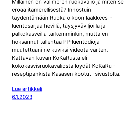
Millainen on välimeren ruokavalio ja miten se
eroaa itämerellisestä? Innostuin
täydentämään Ruoka olkoon lääkkeesi -
luentosarjaa hevillä, täysjyväviljoilla ja
palkokasveilla tarkemminkin, mutta en
hoksannut tallentaa PP-luentodioja
muutettuani ne kuviksi videota varten.
Kattavan kuvan KoKaRusta eli
kokokasvisruokavaliosta löydät KoKaRu -
reseptipankista Kasasen kootut -sivustolta.
Lue artikkeli
6.1.2023