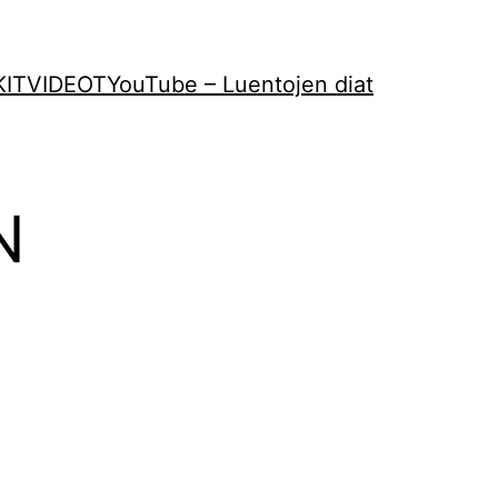
KIT
VIDEOT
YouTube – Luentojen diat
N