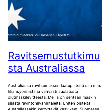
Ravitsemustutkimu
sta Australiassa
Australiassa ravitsemuksen laatupisteitä saa mm.
lihansyönnistä ja vahvasti suolatusta
olutmäskilevitteestä. Meillä on sentään mäskin
sijasta ravintohiivahiutaleita! Eniten pisteitä
Australiassakin kerryttävät kasvikset. Suomessa