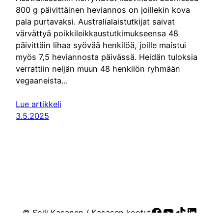
800 g päivittäinen heviannos on joillekin kova
pala purtavaksi. Australialaistutkijat saivat
värvättyä poikkileikkaustutkimukseensa 48
päivittäin lihaa syövää henkilöä, joille maistui
myös 7,5 heviannosta päivässä. Heidän tuloksia
verrattiin neljän muun 48 henkilön ryhmään
vegaaneista…
Lue artikkeli
3.5.2025
Facebook
YouTube
TikTok
Linke
© Soili Kasanen / Kasasen kootut