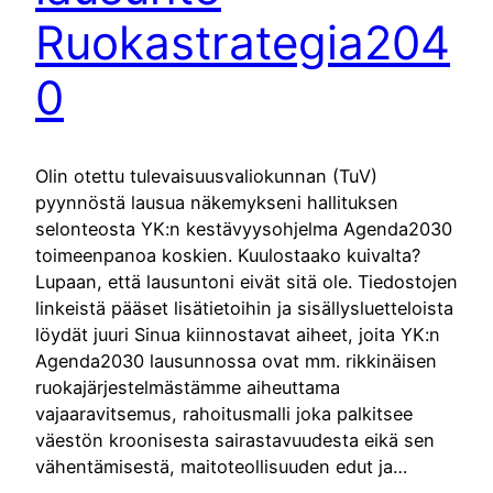
Ruokastrategia204
0
Olin otettu tulevaisuusvaliokunnan (TuV)
pyynnöstä lausua näkemykseni hallituksen
selonteosta YK:n kestävyysohjelma Agenda2030
toimeenpanoa koskien. Kuulostaako kuivalta?
Lupaan, että lausuntoni eivät sitä ole. Tiedostojen
linkeistä pääset lisätietoihin ja sisällysluetteloista
löydät juuri Sinua kiinnostavat aiheet, joita YK:n
Agenda2030 lausunnossa ovat mm. rikkinäisen
ruokajärjestelmästämme aiheuttama
vajaaravitsemus, rahoitusmalli joka palkitsee
väestön kroonisesta sairastavuudesta eikä sen
vähentämisestä, maitoteollisuuden edut ja…