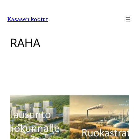
Siirry
sisältöön
Kasasen kootut
RAHA