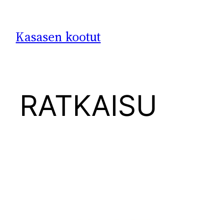
Siirry
sisältöön
Kasasen kootut
RATKAISU