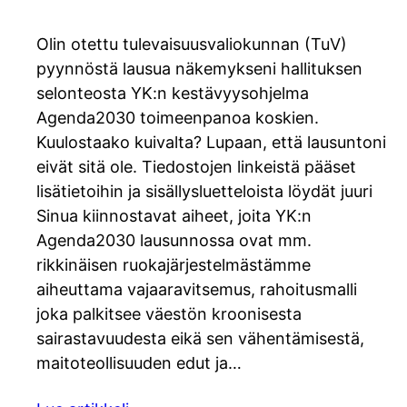
Olin otettu tulevaisuusvaliokunnan (TuV)
pyynnöstä lausua näkemykseni hallituksen
selonteosta YK:n kestävyysohjelma
Agenda2030 toimeenpanoa koskien.
Kuulostaako kuivalta? Lupaan, että lausuntoni
eivät sitä ole. Tiedostojen linkeistä pääset
lisätietoihin ja sisällysluetteloista löydät juuri
Sinua kiinnostavat aiheet, joita YK:n
Agenda2030 lausunnossa ovat mm.
rikkinäisen ruokajärjestelmästämme
aiheuttama vajaaravitsemus, rahoitusmalli
joka palkitsee väestön kroonisesta
sairastavuudesta eikä sen vähentämisestä,
maitoteollisuuden edut ja…