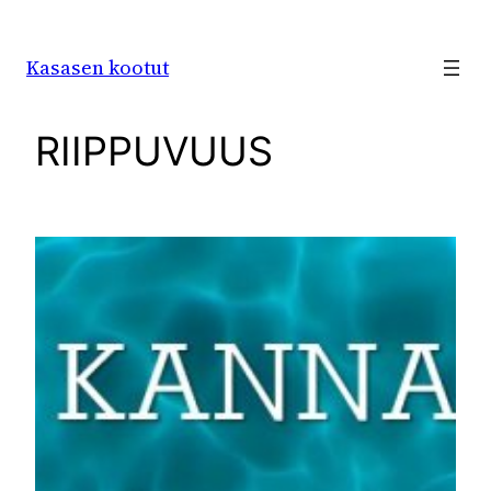
Siirry
sisältöön
Kasasen kootut
RIIPPUVUUS