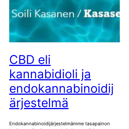
CBD eli
kannabidioli ja
endokannabinoidij
ärjestelmä
Endokannabinoidijärjestelmämme tasapainon