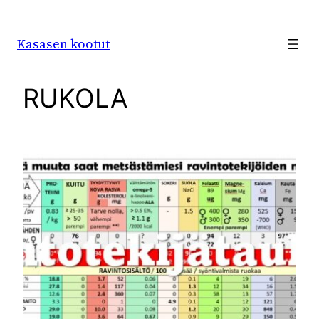
Siirry
sisältöön
Kasasen kootut
RUKOLA