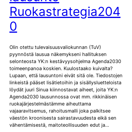
Ruokastrategia204
0
Olin otettu tulevaisuusvaliokunnan (TuV)
pyynnöstä lausua näkemykseni hallituksen
selonteosta YK:n kestävyysohjelma Agenda2030
toimeenpanoa koskien. Kuulostaako kuivalta?
Lupaan, että lausuntoni eivät sitä ole. Tiedostojen
linkeistä pääset lisätietoihin ja sisällysluetteloista
löydät juuri Sinua kiinnostavat aiheet, joita YK:n
Agenda2030 lausunnossa ovat mm. rikkinäisen
ruokajärjestelmästämme aiheuttama
vajaaravitsemus, rahoitusmalli joka palkitsee
väestön kroonisesta sairastavuudesta eikä sen
vähentämisestä, maitoteollisuuden edut ja…