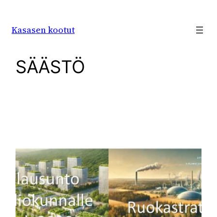
Siirry
sisältöön
Kasasen kootut
SÄÄSTÖ