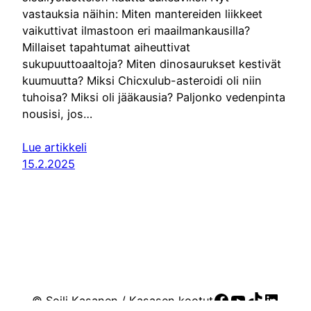
vastauksia näihin: Miten mantereiden liikkeet
vaikuttivat ilmastoon eri maailmankausilla?
Millaiset tapahtumat aiheuttivat
sukupuuttoaaltoja? Miten dinosaurukset kestivät
kuumuutta? Miksi Chicxulub-asteroidi oli niin
tuhoisa? Miksi oli jääkausia? Paljonko vedenpinta
nousisi, jos…
Lue artikkeli
15.2.2025
Facebook
YouTube
TikTok
Linke
© Soili Kasanen / Kasasen kootut