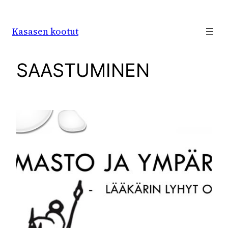
Siirry
sisältöön
Kasasen kootut
SAASTUMINEN