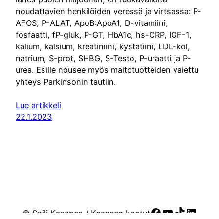
noudattavien henkilöiden veressä ja virtsassa: P-
AFOS, P-ALAT, ApoB:ApoA1, D-vitamiini,
fosfaatti, fP-gluk, P-GT, HbA1c, hs-CRP, IGF-1,
kalium, kalsium, kreatiniini, kystatiini, LDL-kol,
natrium, S-prot, SHBG, S-Testo, P-uraatti ja P-
urea. Esille nousee myös maitotuotteiden vaiettu
yhteys Parkinsonin tautiin.
Lue artikkeli
22.1.2023
Facebook
YouTube
TikTok
Linke
© Soili Kasanen / Kasasen kootut