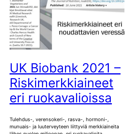
UK Biobank 2021 –
Riskimerkkiaineet
eri ruokavalioissa
Tulehdus-, verensokeri-, rasva-, hormoni-,
munuais- ja luuterveyteen liittyviä merkkiaineita
lähes puolen miljoonan, eri ruokavalioita