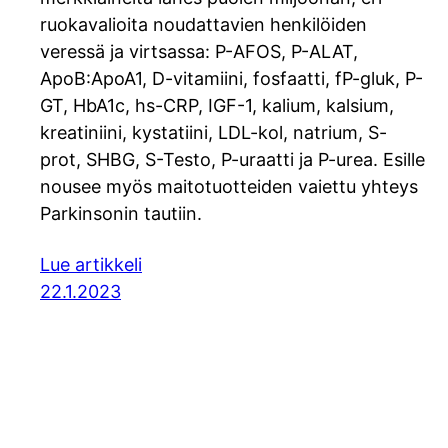
ruokavalioita noudattavien henkilöiden
veressä ja virtsassa: P-AFOS, P-ALAT,
ApoB:ApoA1, D-vitamiini, fosfaatti, fP-gluk, P-
GT, HbA1c, hs-CRP, IGF-1, kalium, kalsium,
kreatiniini, kystatiini, LDL-kol, natrium, S-
prot, SHBG, S-Testo, P-uraatti ja P-urea. Esille
nousee myös maitotuotteiden vaiettu yhteys
Parkinsonin tautiin.
Lue artikkeli
22.1.2023