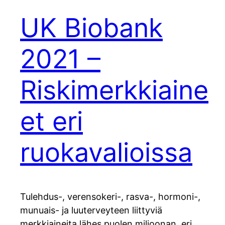
UK Biobank
2021 –
Riskimerkkiaine
et eri
ruokavalioissa
Tulehdus-, verensokeri-, rasva-, hormoni-,
munuais- ja luuterveyteen liittyviä
merkkiaineita lähes puolen miljoonan, eri