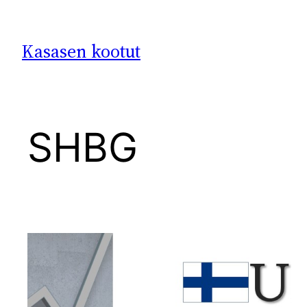
Siirry
sisältöön
Kasasen kootut
SHBG