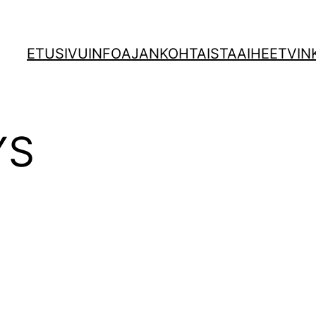
ETUSIVU
INFO
AJANKOHTAISTA
AIHEET
VIN
YS