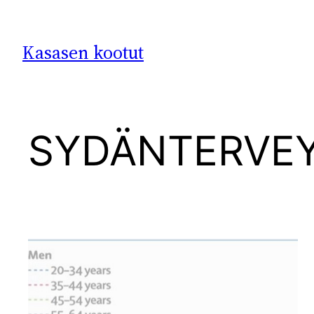
Siirry
sisältöön
Kasasen kootut
SYDÄNTERVE