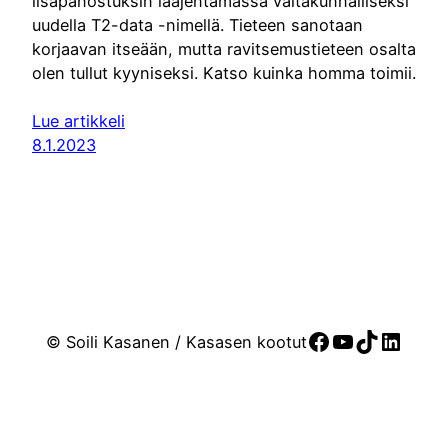
lisäpanostuksin laajentamassa valtakunnalliseksi
uudella T2-data -nimellä. Tieteen sanotaan
korjaavan itseään, mutta ravitsemustieteen osalta
olen tullut kyyniseksi. Katso kuinka homma toimii.
Lue artikkeli
8.1.2023
Facebook
YouTube
TikTok
Linke
© Soili Kasanen / Kasasen kootut
Sivut toteutti:
Lineaari