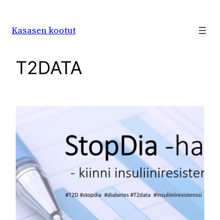
Siirry
sisältöön
Kasasen kootut
T2DATA