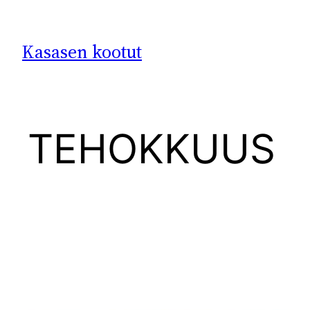
Siirry
sisältöön
Kasasen kootut
TEHOKKUUS