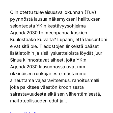
Olin otettu tulevaisuusvaliokunnan (TuV)
pyynnöstä lausua näkemykseni hallituksen
selonteosta YK:n kestävyysohjelma
Agenda2030 toimeenpanoa koskien.
Kuulostaako kuivalta? Lupaan, että lausuntoni
eivät sitä ole. Tiedostojen linkeistä pääset
lisätietoihin ja sisällysluetteloista löydät juuri
Sinua kiinnostavat aiheet, joita YK:n
Agenda2030 lausunnossa ovat mm.
rikkinäisen ruokajärjestelmästämme
aiheuttama vajaaravitsemus, rahoitusmalli
joka palkitsee väestön kroonisesta
sairastavuudesta eikä sen vähentämisestä,
maitoteollisuuden edut ja…