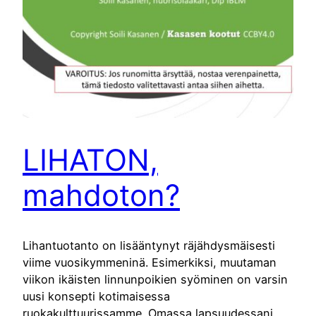
LIHATON,
mahdoton?
Lihantuotanto on lisääntynyt räjähdysmäisesti
viime vuosikymmeninä. Esimerkiksi, muutaman
viikon ikäisten linnunpoikien syöminen on varsin
uusi konsepti kotimaisessa
ruokakulttuurissamme. Omassa lapsuudessani