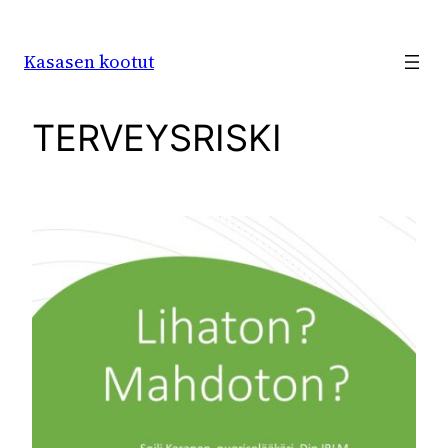
Siirry
sisältöön
Kasasen kootut
TERVEYSRISKI