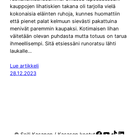
kauppojen lihatiskien takana oli tarjolla vielä
kokonaisia eläinten ruhoja, kunnes huomattiin
että pienet palat kelmuun sievästi pakattuina
menivät paremmin kaupaksi. Kotimaisen lihan
väitetään olevan puhdasta mutta totuus on tarua
ihmeellisempi. Sitä etsiessäni runoratsu lähti
laukalle…
Lue artikkeli
28.12.2023
Facebook
YouTube
TikTok
Linke
© Soili Kasanen / Kasasen kootut