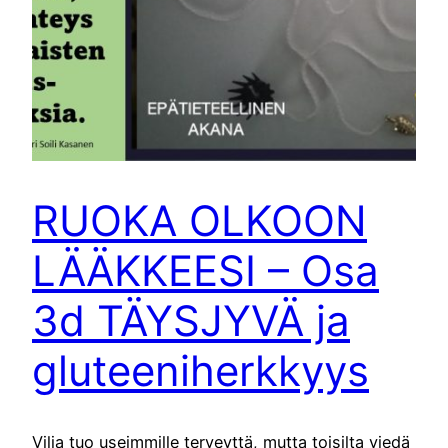
RUOKA OLKOON
LÄÄKKEESI – Osa
3d TÄYSJYVÄ ja
gluteeniherkkyys
Vilja tuo useimmille terveyttä, mutta toisilta viedä