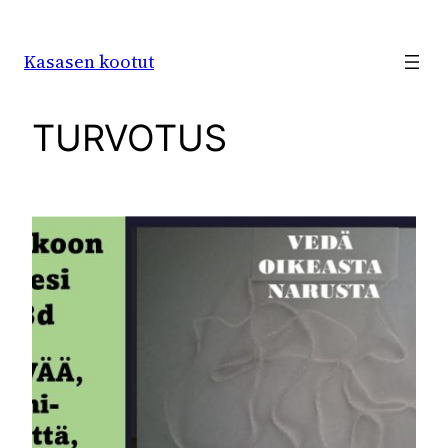
Siirry
sisältöön
Kasasen kootut
TURVOTUS