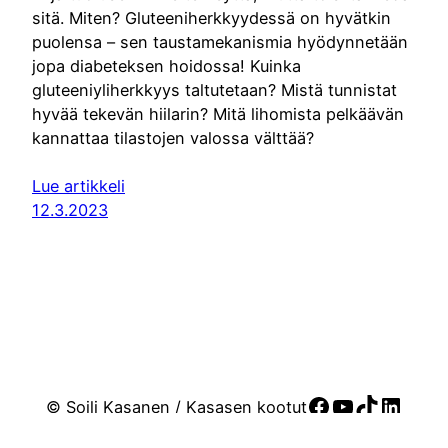
sitä. Miten? Gluteeniherkkyydessä on hyvätkin
puolensa – sen taustamekanismia hyödynnetään
jopa diabeteksen hoidossa! Kuinka
gluteeniyliherkkyys taltutetaan? Mistä tunnistat
hyvää tekevän hiilarin? Mitä lihomista pelkäävän
kannattaa tilastojen valossa välttää?
Lue artikkeli
12.3.2023
Facebook
YouTube
TikTok
Linke
© Soili Kasanen / Kasasen kootut