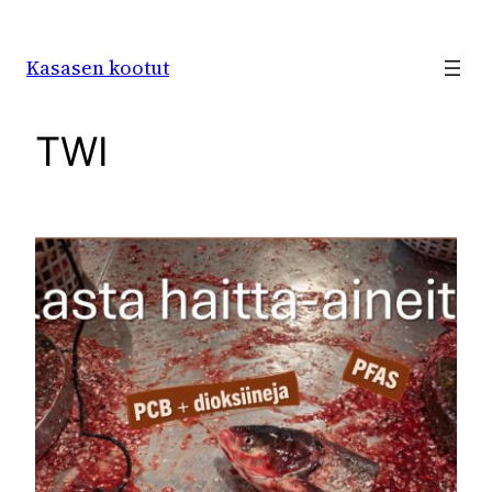
Siirry
sisältöön
Kasasen kootut
TWI