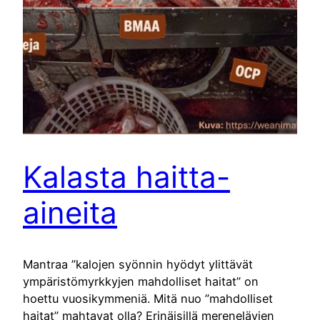
Kalasta haitta-
aineita
Mantraa ”kalojen syönnin hyödyt ylittävät
ympäristömyrkkyjen mahdolliset haitat” on
hoettu vuosikymmeniä. Mitä nuo ”mahdolliset
haitat” mahtavat olla? Erinäisillä merenelävien