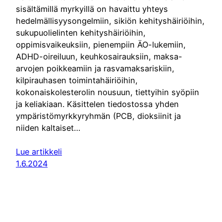
sisältämillä myrkyillä on havaittu yhteys
hedelmällisyysongelmiin, sikiön kehityshäiriöihin,
sukupuolielinten kehityshäiriöihin,
oppimisvaikeuksiin, pienempiin ÄO-lukemiin,
ADHD-oireiluun, keuhkosairauksiin, maksa-
arvojen poikkeamiin ja rasvamaksariskiin,
kilpirauhasen toimintahäiriöihin,
kokonaiskolesterolin nousuun, tiettyihin syöpiin
ja keliakiaan. Käsittelen tiedostossa yhden
ympäristömyrkkyryhmän (PCB, dioksiinit ja
niiden kaltaiset…
Lue artikkeli
1.6.2024