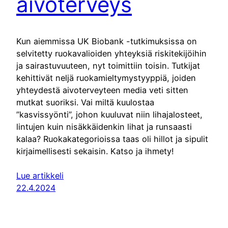
aivoterveys
Kun aiemmissa UK Biobank -tutkimuksissa on
selvitetty ruokavalioiden yhteyksiä riskitekijöihin
ja sairastuvuuteen, nyt toimittiin toisin. Tutkijat
kehittivät neljä ruokamieltymystyyppiä, joiden
yhteydestä aivoterveyteen media veti sitten
mutkat suoriksi. Vai miltä kuulostaa
”kasvissyönti”, johon kuuluvat niin lihajalosteet,
lintujen kuin nisäkkäidenkin lihat ja runsaasti
kalaa? Ruokakategorioissa taas oli hillot ja sipulit
kirjaimellisesti sekaisin. Katso ja ihmety!
Lue artikkeli
22.4.2024