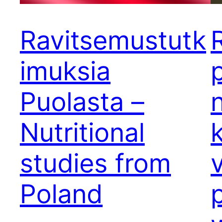
Ravitsemustutk
imuksia
Puolasta –
Nutritional
studies from
Poland
p