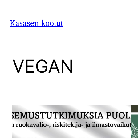
Siirry
sisältöön
Kasasen kootut
VEGAN