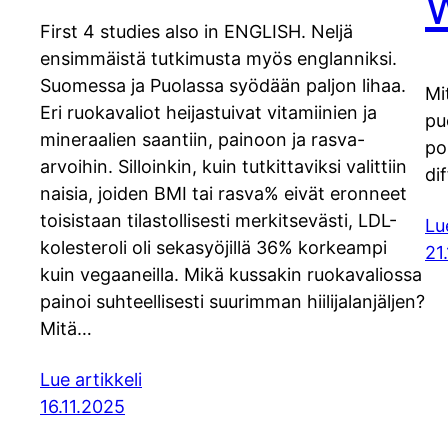
First 4 studies also in ENGLISH. Neljä
ensimmäistä tutkimusta myös englanniksi.
Suomessa ja Puolassa syödään paljon lihaa.
Mi
Eri ruokavaliot heijastuivat vitamiinien ja
pu
mineraalien saantiin, painoon ja rasva-
po
arvoihin. Silloinkin, kuin tutkittaviksi valittiin
di
naisia, joiden BMI tai rasva% eivät eronneet
toisistaan tilastollisesti merkitsevästi, LDL-
Lu
kolesteroli oli sekasyöjillä 36% korkeampi
21
kuin vegaaneilla. Mikä kussakin ruokavaliossa
painoi suhteellisesti suurimman hiilijalanjäljen?
Mitä…
Lue artikkeli
16.11.2025