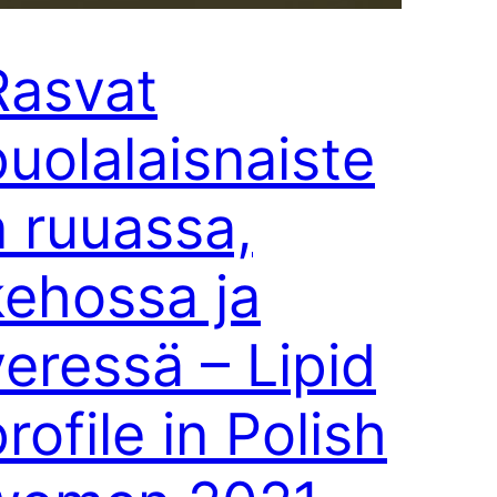
Rasvat
puolalaisnaiste
n ruuassa,
kehossa ja
veressä – Lipid
rofile in Polish