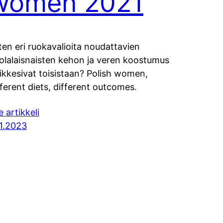
women 2021
ten eri ruokavalioita noudattavien
olalaisnaisten kehon ja veren koostumus
ikkesivat toisistaan? Polish women,
fferent diets, different outcomes.
e artikkeli
.1.2023