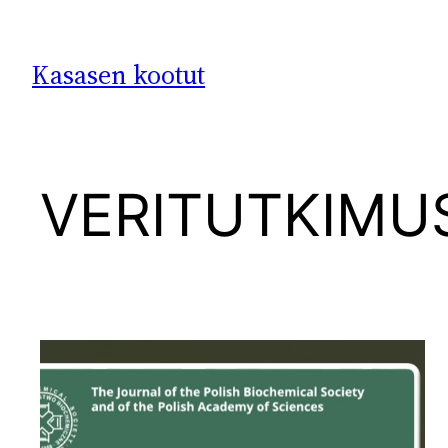
Siirry
sisältöön
Kasasen kootut
VERITUTKIMU