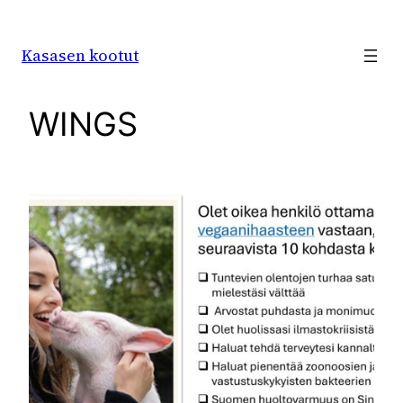
Siirry
sisältöön
Kasasen kootut
WINGS