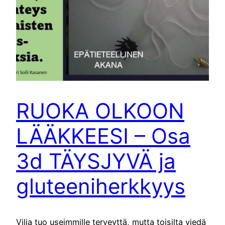
RUOKA OLKOON
LÄÄKKEESI – Osa
3d TÄYSJYVÄ ja
gluteeniherkkyys
Vilja tuo useimmille terveyttä, mutta toisilta viedä