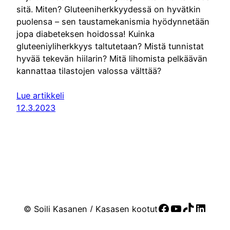
sitä. Miten? Gluteeniherkkyydessä on hyvätkin
puolensa – sen taustamekanismia hyödynnetään
jopa diabeteksen hoidossa! Kuinka
gluteeniyliherkkyys taltutetaan? Mistä tunnistat
hyvää tekevän hiilarin? Mitä lihomista pelkäävän
kannattaa tilastojen valossa välttää?
Lue artikkeli
12.3.2023
Facebook
YouTube
TikTok
Linke
© Soili Kasanen / Kasasen kootut