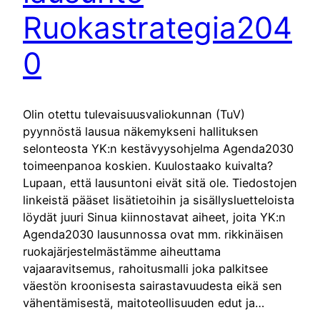
Ruokastrategia204
0
Olin otettu tulevaisuusvaliokunnan (TuV)
pyynnöstä lausua näkemykseni hallituksen
selonteosta YK:n kestävyysohjelma Agenda2030
toimeenpanoa koskien. Kuulostaako kuivalta?
Lupaan, että lausuntoni eivät sitä ole. Tiedostojen
linkeistä pääset lisätietoihin ja sisällysluetteloista
löydät juuri Sinua kiinnostavat aiheet, joita YK:n
Agenda2030 lausunnossa ovat mm. rikkinäisen
ruokajärjestelmästämme aiheuttama
vajaaravitsemus, rahoitusmalli joka palkitsee
väestön kroonisesta sairastavuudesta eikä sen
vähentämisestä, maitoteollisuuden edut ja…