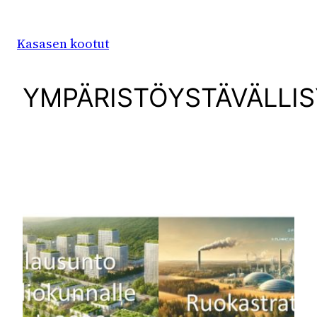
Siirry
sisältöön
Kasasen kootut
YMPÄRISTÖYSTÄVÄLLI