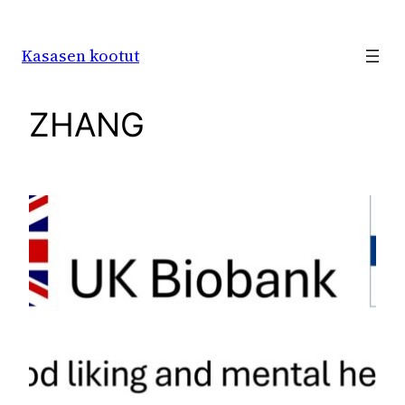
Siirry
sisältöön
Kasasen kootut
ZHANG