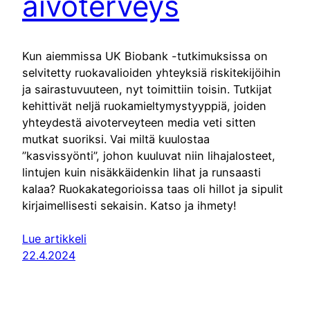
aivoterveys
Kun aiemmissa UK Biobank -tutkimuksissa on
selvitetty ruokavalioiden yhteyksiä riskitekijöihin
ja sairastuvuuteen, nyt toimittiin toisin. Tutkijat
kehittivät neljä ruokamieltymystyyppiä, joiden
yhteydestä aivoterveyteen media veti sitten
mutkat suoriksi. Vai miltä kuulostaa
”kasvissyönti”, johon kuuluvat niin lihajalosteet,
lintujen kuin nisäkkäidenkin lihat ja runsaasti
kalaa? Ruokakategorioissa taas oli hillot ja sipulit
kirjaimellisesti sekaisin. Katso ja ihmety!
Lue artikkeli
22.4.2024