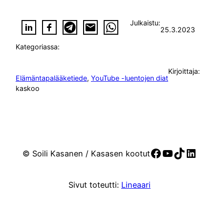
Julkaistu:
25.3.2023
Kategoriassa:
Kirjoittaja:
Elämäntapalääketiede
, 
YouTube -luentojen diat
kaskoo
Facebook
YouTube
TikTok
Linke
© Soili Kasanen / Kasasen kootut
Sivut toteutti:
Lineaari