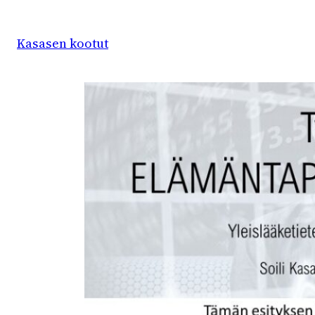
Siirry
sisältöön
Kasasen kootut