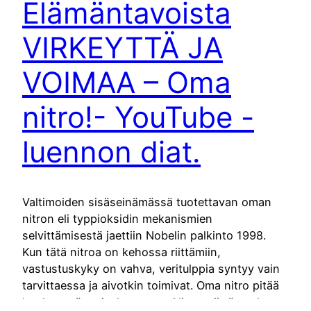
Elämäntavoista
VIRKEYTTÄ JA
VOIMAA – Oma
nitro!- YouTube -
luennon diat.
Valtimoiden sisäseinämässä tuotettavan oman
nitron eli typpioksidin mekanismien
selvittämisestä jaettiin Nobelin palkinto 1998.
Kun tätä nitroa on kehossa riittämiin,
vastustuskyky on vahva, veritulppia syntyy vain
tarvittaessa ja aivotkin toimivat. Oma nitro pitää
huolta myös mieskunnosta. Nitron riittävyyden