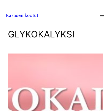
Siirry
sisältöön
Kasasen kootut
GLYKOKALYKSI