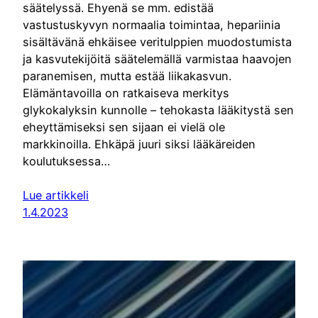
säätelyssä. Ehyenä se mm. edistää
vastustuskyvyn normaalia toimintaa, hepariinia
sisältävänä ehkäisee veritulppien muodostumista
ja kasvutekijöitä säätelemällä varmistaa haavojen
paranemisen, mutta estää liikakasvun.
Elämäntavoilla on ratkaiseva merkitys
glykokalyksin kunnolle – tehokasta lääkitystä sen
eheyttämiseksi sen sijaan ei vielä ole
markkinoilla. Ehkäpä juuri siksi lääkäreiden
koulutuksessa…
Lue artikkeli
1.4.2023