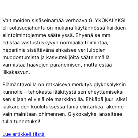
Valtimoiden sisäseinämää verhoava GLYKOKALYKSI
eli solusuojahuntu on mukana käytännössä kaikkien
elintoimintojemme säätelyssä. Ehyenä se mm.
edistää vastustuskyvyn normaalia toimintaa,
hepariinia sisältävänä ehkäisee veritulppien
muodostumista ja kasvutekijöitä säätelemällä
varmistaa haavojen paranemisen, mutta estää
liikakasvun.
Elämäntavoilla on ratkaiseva merkitys glykokalyksin
kunnolle – tehokasta lääkitystä sen eheyttämiseksi
sen sijaan ei vielä ole markkinoilla. Ehkäpä juuri siksi
lääkäreiden koulutuksessa tämä elintärkeä rakenne
vain mainitaan ohimennen. Glykokalyksi ansaitsee
tulla tunnetuksi!
Lue artikkeli tästä