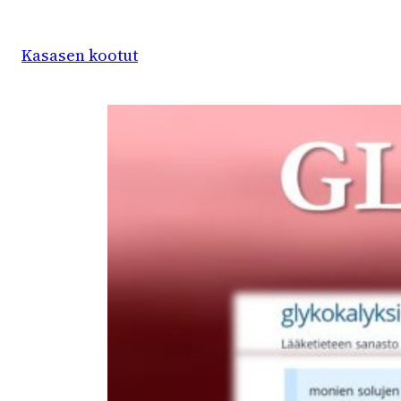
Siirry
sisältöön
Kasasen kootut