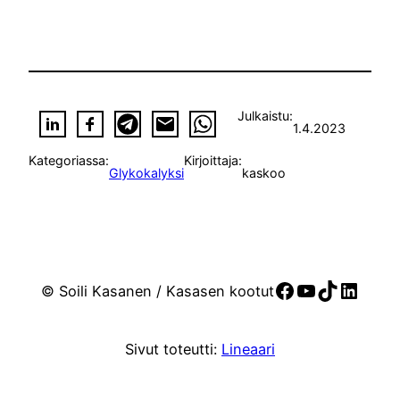
Julkaistu:
1.4.2023
Kategoriassa:
Kirjoittaja:
Glykokalyksi
kaskoo
Facebook
YouTube
TikTok
Linke
© Soili Kasanen / Kasasen kootut
Sivut toteutti:
Lineaari