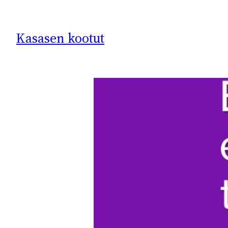
Siirry
sisältöön
Kasasen kootut