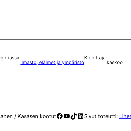
goriassa:
Kirjoittaja:
Ilmasto, eläimet ja ympäristö
kaskoo
Facebook
YouTube
TikTok
LinkedIn
sanen / Kasasen kootut
Sivut toteutti:
Line