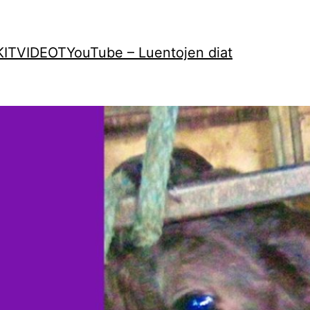
KIT
VIDEOT
YouTube – Luentojen diat