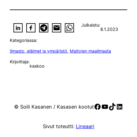
Julkaistu:
8.1.2023
Kategoriassa:
Ilmasto, eläimet ja ympäristö
, 
Maitojen maailmasta
Kirjoittaja:
kaskoo
Facebook
YouTube
TikTok
Linke
© Soili Kasanen / Kasasen kootut
Sivut toteutti:
Lineaari