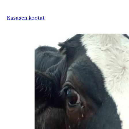
Siirry
sisältöön
Kasasen kootut