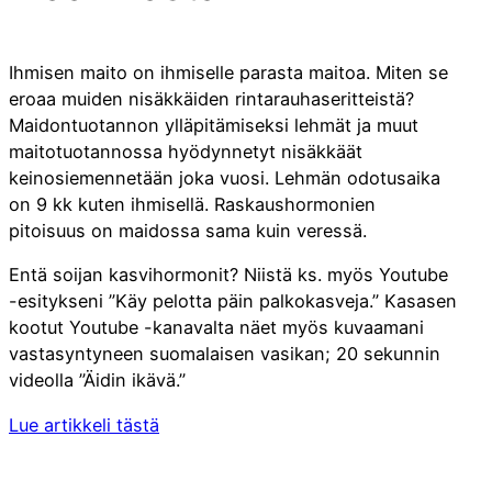
Ihmisen maito on ihmiselle parasta maitoa. Miten se
eroaa muiden nisäkkäiden rintarauhaseritteistä?
Maidontuotannon ylläpitämiseksi lehmät ja muut
maitotuotannossa hyödynnetyt nisäkkäät
keinosiemennetään joka vuosi. Lehmän odotusaika
on 9 kk kuten ihmisellä. Raskaushormonien
pitoisuus on maidossa sama kuin veressä.
Entä soijan kasvihormonit? Niistä ks. myös Youtube
-esitykseni ”Käy pelotta päin palkokasveja.” Kasasen
kootut Youtube -kanavalta näet myös kuvaamani
vastasyntyneen suomalaisen vasikan; 20 sekunnin
videolla ”Äidin ikävä.”
Lue artikkeli tästä