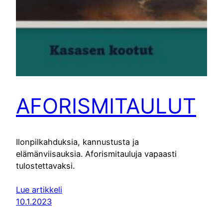
AFORISMITAULUT
Ilonpilkahduksia, kannustusta ja
elämänviisauksia. Aforismitauluja vapaasti
tulostettavaksi.
Lue artikkeli
10.1.2023