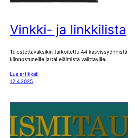
Vinkki- ja linkkilista
Tulostettavaksikin tarkoitettu A4 kasvissyönnistä
kiinnostuneille ja/tai eläimistä välittäville.
Lue artikkeli
12.4.2025