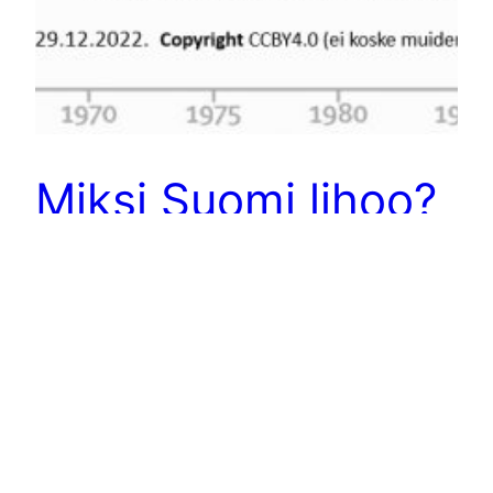
Miksi Suomi lihoo?
Osa 1 – Kiellettyjä
puheenaiheita?
RUOKARIIPPUVUU
S