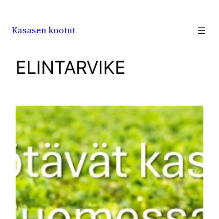
Siirry
sisältöön
Kasasen kootut
ELINTARVIKE