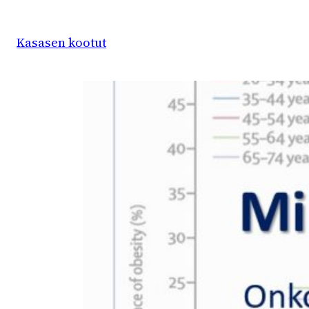
Siirry
sisältöön
Kasasen kootut