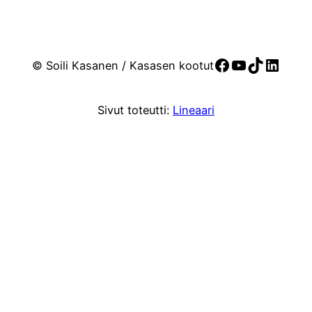
Facebook
YouTube
TikTok
Linke
© Soili Kasanen / Kasasen kootut
Sivut toteutti:
Lineaari