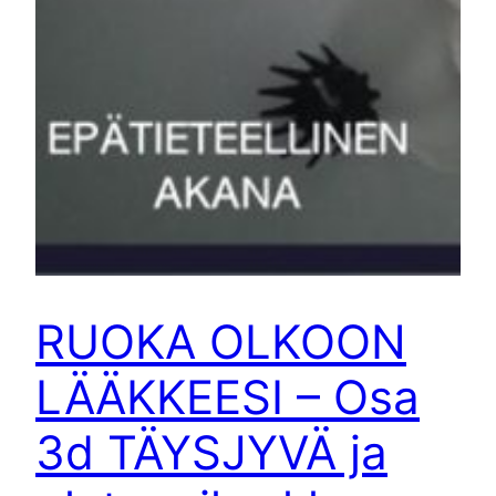
RUOKA OLKOON
LÄÄKKEESI – Osa
3d TÄYSJYVÄ ja