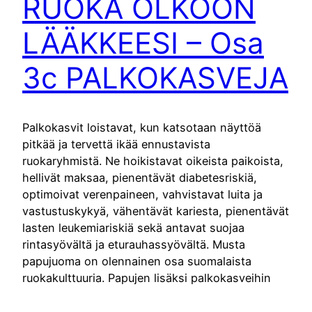
RUOKA OLKOON
LÄÄKKEESI – Osa
3c PALKOKASVEJA
Palkokasvit loistavat, kun katsotaan näyttöä
pitkää ja tervettä ikää ennustavista
ruokaryhmistä. Ne hoikistavat oikeista paikoista,
hellivät maksaa, pienentävät diabetesriskiä,
optimoivat verenpaineen, vahvistavat luita ja
vastustuskykyä, vähentävät kariesta, pienentävät
lasten leukemiariskiä sekä antavat suojaa
rintasyövältä ja eturauhassyövältä. Musta
papujuoma on olennainen osa suomalaista
ruokakulttuuria. Papujen lisäksi palkokasveihin
lukeutuvat linssit ja herneet. Mutta mitä on
tempe? Pitääkö…