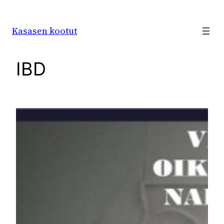
Siirry
sisältöön
Kasasen kootut
IBD