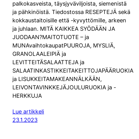
palkokasveista, täysjyväviljoista, siemenistä
ja pähkinöistä. Tiedostossa RESEPTEJÄ sekä
kokkaustaitoisille että -kyvyttömille, arkeen
ja juhlaan. MITÄ KAIKKEA SYÖDÄÄN JA
JUODAAN?MAITOTUOTE – ja
MUNAvaihtokaupatPUUROJA, MYSLIÄ,
GRANOLAALEIPIÄ ja
LEVITTEITÄSALAATTEJA ja
SALAATINKASTIKKEITAKEITTOJAPÄÄRUOKIA
ja LISUKKEITAMAKEANNÄLKÄÄN,
LEIVONTAVINKKEJÄJOULURUOKIA ja -
HERKKUJA
Lue artikkeli
23.1.2023