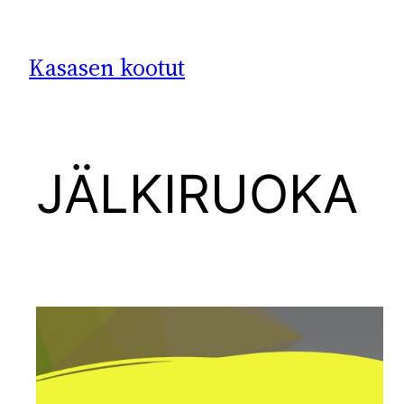
Siirry
sisältöön
Kasasen kootut
JÄLKIRUOKA