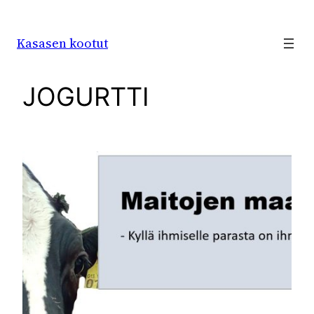
Siirry
sisältöön
Kasasen kootut
JOGURTTI