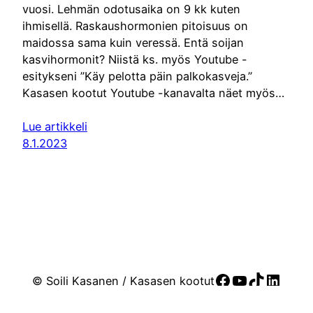
vuosi. Lehmän odotusaika on 9 kk kuten
ihmisellä. Raskaushormonien pitoisuus on
maidossa sama kuin veressä. Entä soijan
kasvihormonit? Niistä ks. myös Youtube -
esitykseni ”Käy pelotta päin palkokasveja.”
Kasasen kootut Youtube -kanavalta näet myös…
Lue artikkeli
8.1.2023
Facebook
YouTube
TikTok
Linke
© Soili Kasanen / Kasasen kootut