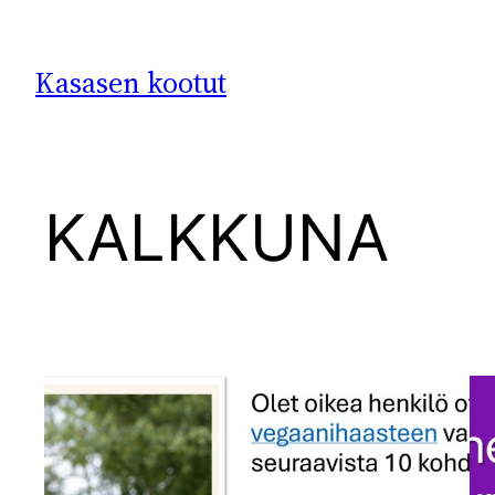
Siirry
sisältöön
Kasasen kootut
KALKKUNA