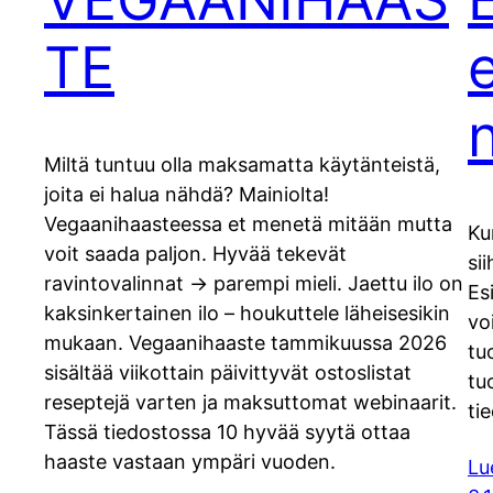
TE
Miltä tuntuu olla maksamatta käytänteistä,
joita ei halua nähdä? Mainiolta!
Vegaanihaasteessa et menetä mitään mutta
Ku
voit saada paljon. Hyvää tekevät
si
ravintovalinnat -> parempi mieli. Jaettu ilo on
Es
kaksinkertainen ilo – houkuttele läheisesikin
voi
mukaan. Vegaanihaaste tammikuussa 2026
tu
sisältää viikottain päivittyvät ostoslistat
tu
reseptejä varten ja maksuttomat webinaarit.
ti
Tässä tiedostossa 10 hyvää syytä ottaa
haaste vastaan ympäri vuoden.
Lu