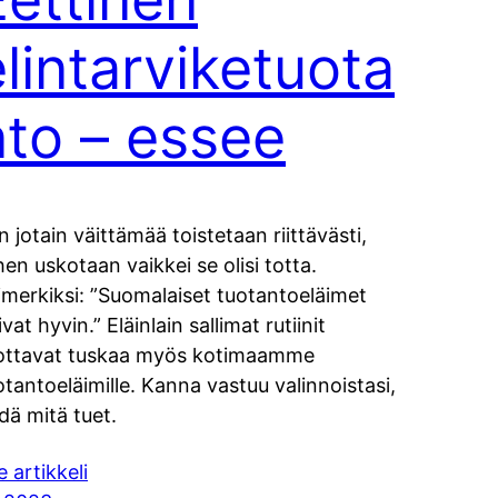
elintarviketuota
nto – essee
n jotain väittämää toistetaan riittävästi,
ihen uskotaan vaikkei se olisi totta.
imerkiksi: ”Suomalaiset tuotantoeläimet
vat hyvin.” Eläinlain sallimat rutiinit
ottavat tuskaa myös kotimaamme
otantoeläimille. Kanna vastuu valinnoistasi,
edä mitä tuet.
e artikkeli