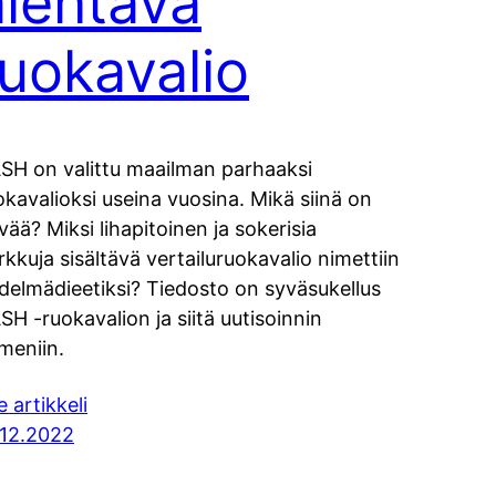
alentava
ruokavalio
SH on valittu maailman parhaaksi
okavalioksi useina vuosina. Mikä siinä on
vää? Miksi lihapitoinen ja sokerisia
rkkuja sisältävä vertailuruokavalio nimettiin
delmädieetiksi? Tiedosto on syväsukellus
SH -ruokavalion ja siitä uutisoinnin
meniin.
e artikkeli
.12.2022