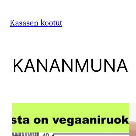
Siirry
sisältöön
Kasasen kootut
KANANMUNA