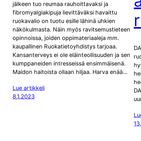
jälkeen tuo reumaa rauhoittavaksi ja
fibromyalgiakipuja lievittäväksi havaittu
ruokavalio on tuotu esille lähinä uhkien
näkökulmasta. Näin myös ravitsemustieteen
opinnoissa, joiden oppimateriaaleja mm.
kaupallinen Ruokatietoyhdistys tarjoaa.
DA
Kansanterveys ei ole eläinteollisuuden ja sen
ru
kumppaneiden intresseissä ensimmäisenä.
hy
Maidon haitoista ollaan hiljaa. Harva enää…
he
he
Lue artikkeli
DA
8.1.2023
uu
Lu
13