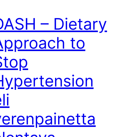
DASH – Dietary
Approach to
Stop
Hypertension
li
verenpainetta