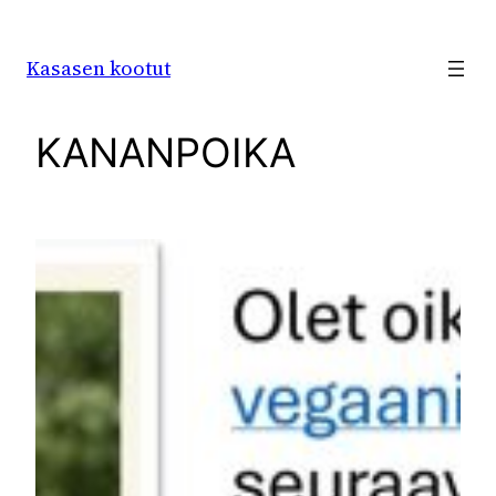
Siirry
sisältöön
Kasasen kootut
KANANPOIKA