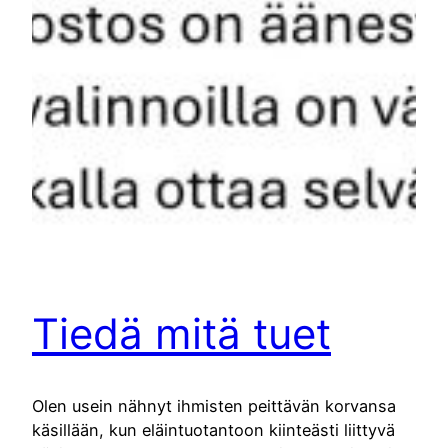
Tiedä mitä tuet
Olen usein nähnyt ihmisten peittävän korvansa
käsillään, kun eläintuotantoon kiinteästi liittyvä