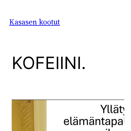
Siirry
sisältöön
Kasasen kootut
KOFEIINI.