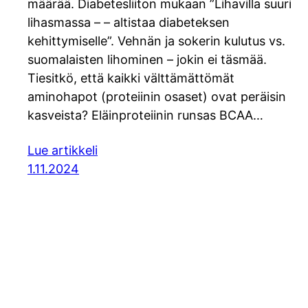
määrää. Diabetesliiton mukaan ”Lihavilla suuri
lihasmassa – – altistaa diabeteksen
kehittymiselle”. Vehnän ja sokerin kulutus vs.
suomalaisten lihominen – jokin ei täsmää.
Tiesitkö, että kaikki välttämättömät
aminohapot (proteiinin osaset) ovat peräisin
kasveista? Eläinproteiinin runsas BCAA…
Lue artikkeli
1.11.2024