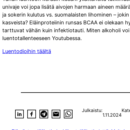
univaje voi jopa lisätä aivojen harmaan aineen määr
ja sokerin kulutus vs. suomalaisten lihominen – joki
kasveista? Eläinproteiinin runsas BCAA ei olekaan h
tarttuvat vähän kuin infektiotauti. Miten alkoholi vo
luentotallenteeseen Youtubessa.
Luentodioihin täältä
Julkaistu:
Kat
1.11.2024