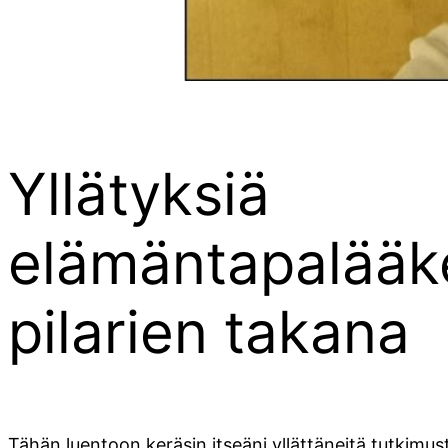
Yllätyksiä
elämäntapalääk
pilarien takana
Tähän luentoon keräsin itseäni yllättäneitä tutkimu