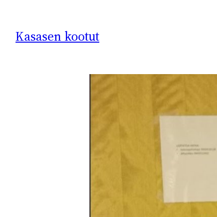
Siirry
sisältöön
Kasasen kootut