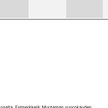
rin osalta. Esimerkkejä: Muutaman vuorokauden