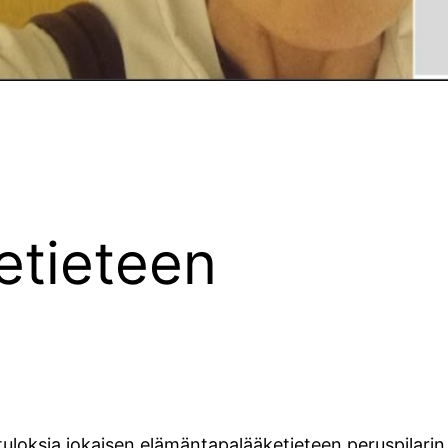
etieteen
stuloksia jokaisen elämäntapalääketieteen peruspila