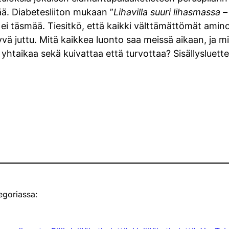
ää. Diabetesliiton mukaan ”
Lihavilla suuri lihasmassa 
n ei täsmää. Tiesitkö, että kaikki välttämättömät amin
yvä juttu. Mitä kaikkea luonto saa meissä aikaan, ja 
i yhtaikaa sekä kuivattaa että turvottaa? Sisällysluett
egoriassa: