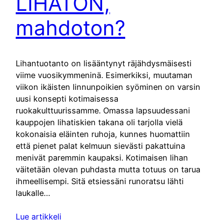
LIHATON,
mahdoton?
Lihantuotanto on lisääntynyt räjähdysmäisesti
viime vuosikymmeninä. Esimerkiksi, muutaman
viikon ikäisten linnunpoikien syöminen on varsin
uusi konsepti kotimaisessa
ruokakulttuurissamme. Omassa lapsuudessani
kauppojen lihatiskien takana oli tarjolla vielä
kokonaisia eläinten ruhoja, kunnes huomattiin
että pienet palat kelmuun sievästi pakattuina
menivät paremmin kaupaksi. Kotimaisen lihan
väitetään olevan puhdasta mutta totuus on tarua
ihmeellisempi. Sitä etsiessäni runoratsu lähti
laukalle…
Lue artikkeli