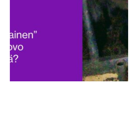
Eettinen
elintarviketuotanto
– essee