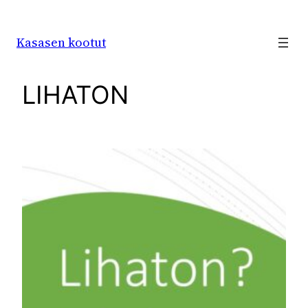
Siirry
sisältöön
Kasasen kootut
LIHATON