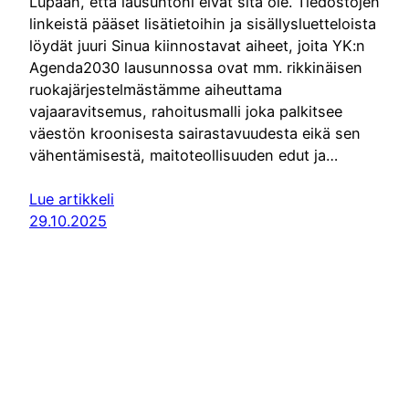
Lupaan, että lausuntoni eivät sitä ole. Tiedostojen
linkeistä pääset lisätietoihin ja sisällysluetteloista
löydät juuri Sinua kiinnostavat aiheet, joita YK:n
Agenda2030 lausunnossa ovat mm. rikkinäisen
ruokajärjestelmästämme aiheuttama
vajaaravitsemus, rahoitusmalli joka palkitsee
väestön kroonisesta sairastavuudesta eikä sen
vähentämisestä, maitoteollisuuden edut ja…
Lue artikkeli
29.10.2025