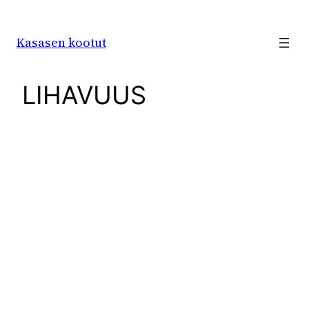
Siirry
sisältöön
Kasasen kootut
LIHAVUUS