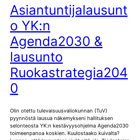
Asiantuntijalausunt
o YK:n
Agenda2030 &
lausunto
Ruokastrategia204
0
Olin otettu tulevaisuusvaliokunnan (TuV)
pyynnöstä lausua näkemykseni hallituksen
selonteosta YK:n kestävyysohjelma Agenda2030
toimeenpanoa koskien. Kuulostaako kuivalta?