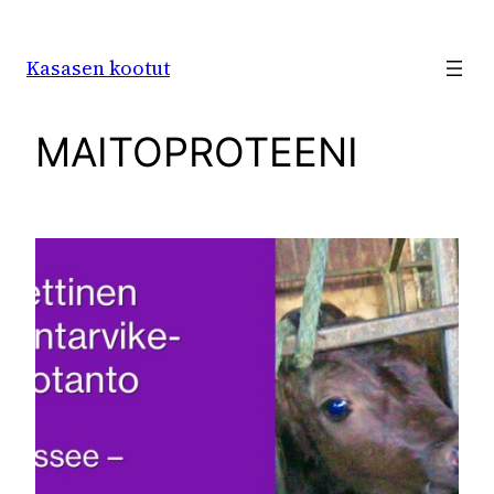
Siirry
sisältöön
Kasasen kootut
MAITOPROTEENI