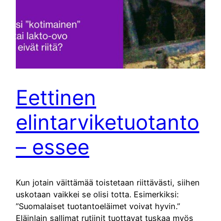
Eettinen
elintarviketuotanto
– essee
Kun jotain väittämää toistetaan riittävästi, siihen
uskotaan vaikkei se olisi totta. Esimerkiksi:
”Suomalaiset tuotantoeläimet voivat hyvin.”
Eläinlain sallimat rutiinit tuottavat tuskaa myös