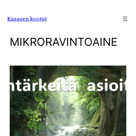
Siirry
sisältöön
Kasasen kootut
MIKRORAVINTOAINE