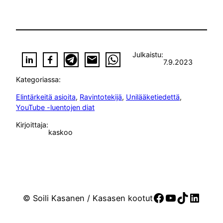
Julkaistu:
7.9.2023
Kategoriassa:
Elintärkeitä asioita
, 
Ravintotekijä
, 
Unilääketiedettä
, 
YouTube -luentojen diat
Kirjoittaja:
kaskoo
Facebook
YouTube
TikTok
Linke
© Soili Kasanen / Kasasen kootut