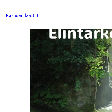
Siirry
sisältöön
Kasasen kootut