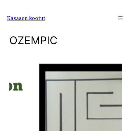
Siirry
sisältöön
Kasasen kootut
OZEMPIC