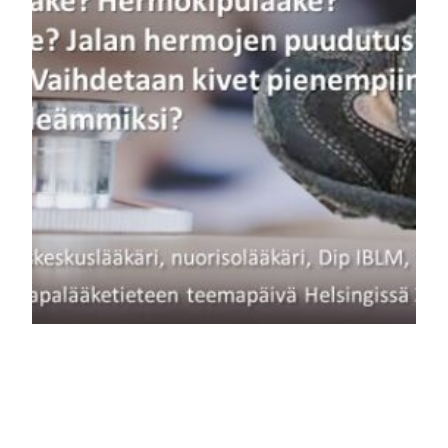
Elämäntapalääketi
edettä tk-lääkärin