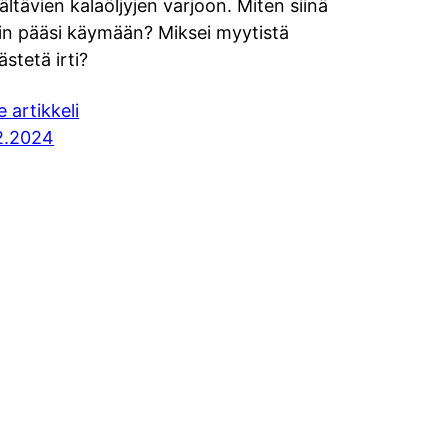
sältävien kalaöljyjen varjoon. Miten siinä
in pääsi käymään? Miksei myytistä
ästetä irti?
e artikkeli
2.2024