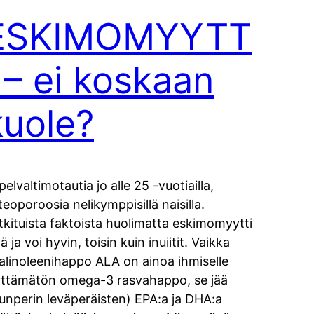
ESKIMOMYYTT
I – ei koskaan
kuole?
pelvaltimotautia jo alle 25 -vuotiailla,
teoporoosia nelikymppisillä naisilla.
tkituista faktoista huolimatta eskimomyytti
ä ja voi hyvin, toisin kuin inuiitit. Vaikka
falinoleenihappo ALA on ainoa ihmiselle
lttämätön omega-3 rasvahappo, se jää
lunperin leväperäisten) EPA:a ja DHA:a