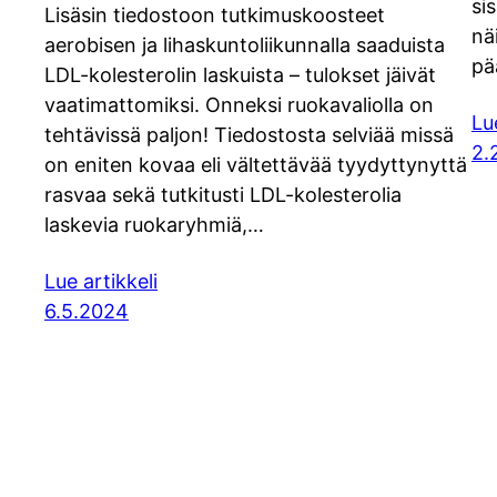
si
Lisäsin tiedostoon tutkimuskoosteet
nä
aerobisen ja lihaskuntoliikunnalla saaduista
pä
LDL-kolesterolin laskuista – tulokset jäivät
vaatimattomiksi. Onneksi ruokavaliolla on
Lu
tehtävissä paljon! Tiedostosta selviää missä
2.
on eniten kovaa eli vältettävää tyydyttynyttä
rasvaa sekä tutkitusti LDL-kolesterolia
laskevia ruokaryhmiä,…
Lue artikkeli
6.5.2024