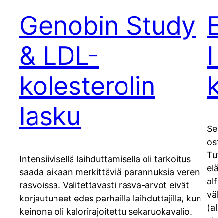
Genobin Study
& LDL-
kolesterolin
lasku
Se
os
Tu
Intensiivisellä laihduttamisella oli tarkoitus
elä
saada aikaan merkittäviä parannuksia veren
al
rasvoissa. Valitettavasti rasva-arvot eivät
vä
korjautuneet edes parhailla laihduttajilla, kun
(a
keinona oli kalorirajoitettu sekaruokavalio.