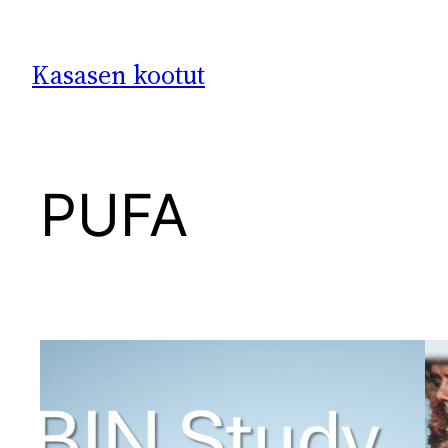
Siirry
sisältöön
Kasasen kootut
PUFA