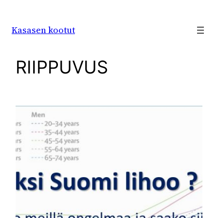
Siirry
sisältöön
Kasasen kootut
RIIPPUVUS