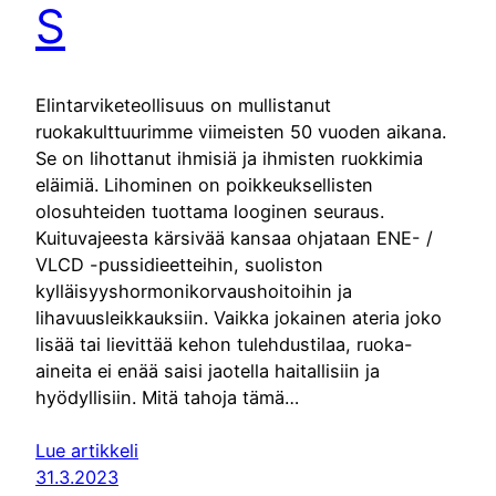
S
Elintarviketeollisuus on mullistanut
ruokakulttuurimme viimeisten 50 vuoden aikana.
Se on lihottanut ihmisiä ja ihmisten ruokkimia
eläimiä. Lihominen on poikkeuksellisten
olosuhteiden tuottama looginen seuraus.
Kuituvajeesta kärsivää kansaa ohjataan ENE- /
VLCD -pussidieetteihin, suoliston
kylläisyyshormonikorvaushoitoihin ja
lihavuusleikkauksiin. Vaikka jokainen ateria joko
lisää tai lievittää kehon tulehdustilaa, ruoka-
aineita ei enää saisi jaotella haitallisiin ja
hyödyllisiin. Mitä tahoja tämä…
Lue artikkeli
31.3.2023