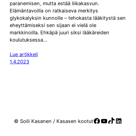
paranemisen, mutta estää liikakasvun.
Elämäntavoilla on ratkaiseva merkitys
glykokalyksin kunnolle – tehokasta lääkitystä sen
eheyttämiseksi sen sijaan ei vielä ole
markkinoilla. Ehkäpä juuri siksi lääkäreiden
koulutuksessa…
Lue artikkeli
1.4.2023
Facebook
YouTube
TikTok
Linke
© Soili Kasanen / Kasasen kootut